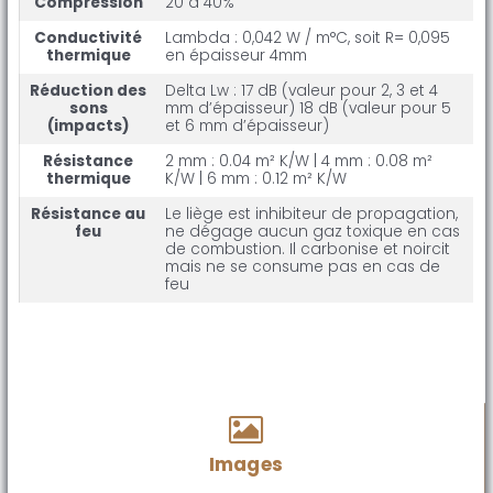
Compression
20 à 40%
Conductivité
Lambda : 0,042 W / m°C, soit R= 0,095
thermique
en épaisseur 4mm
Réduction des
Delta Lw : 17 dB (valeur pour 2, 3 et 4
sons
mm d’épaisseur) 18 dB (valeur pour 5
(impacts)
et 6 mm d’épaisseur)
Résistance
2 mm : 0.04 m² K/W | 4 mm : 0.08 m²
thermique
K/W | 6 mm : 0.12 m² K/W
Résistance au
Le liège est inhibiteur de propagation,
feu
ne dégage aucun gaz toxique en cas
de combustion. Il carbonise et noircit
mais ne se consume pas en cas de
feu
Images